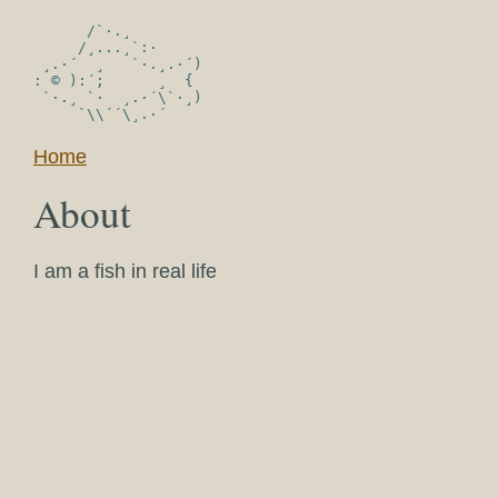
      /`·.¸

     /¸...¸`:·

 ¸.·´  ¸   `·.¸.·´)

: © ):´;      ¸  {

 `·.¸ `·  ¸.·´\`·¸)

Home
About
I am a fish in real life